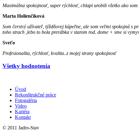
Maximálna spokojnosť, super rýchlosť, chlapi urobili všetko ako som c
Marta Holienčíková
Som čerstvý užívateľ, týždňovej kúpeľne, ale som veľmi spokojná s p
toho strach ,lebo to bola prerábka v starom rod. dome + sme si vymys
Sveťo
Profesionalita, rýchlosť, kvalita..z mojej strany spokojnosť
Všetky hodnotenia
Úvod
Rekonštrukčné práce
Fotogaléria
Video
Kariéra
Kontakt
© 2011 Jadro-Stav