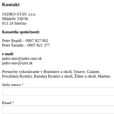
Kontakt
JADRO-STAV, s.r.o.
Mládeže 330/56
013 24 Strečno
Konatelia spoločnosti:
Peter Repáň – 0907 827 002
Peter Šaradin – 0907 821 377
e-mail:
jadro-stav@jadro-stav.sk
jadro-stav@azet.sk
Prestavby vykonávame v Bratislave a okolí, Trnave, Galante,
Považskej Bystrici, Banskej Bystrici a okolí, Žiline a okolí, Martine.
Vaše meno
*
Email
*