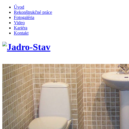
Úvod
Rekonštrukčné práce
Fotogaléria
Video
Kariéra
Kontakt