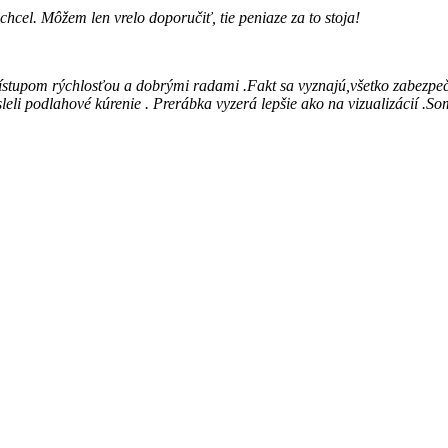
hcel. Môžem len vrelo doporučiť, tie peniaze za to stoja!
rístupom rýchlosťou a dobrými radami .Fakt sa vyznajú,všetko zabezpeč
leli podlahové kúrenie . Prerábka vyzerá lepšie ako na vizualizácií .